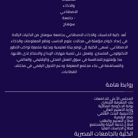
تُعد كلية الحاسبات والذكاء الاصطناعي بجامعة سوهاج من الكليات الرائدة
في إعداد كوادر مؤهلة في مجالات علوم الحاسب ونظم المعلومات والذكاء
الاصطناعي. تسعى الكلية إلى توفير بيئة تعليمية وبحثية متميزة تواكب التطور
التكنولوجي المتسارع، وتعمل على تنمية مهارات الإبداع والابتكار لدى طلابها،
بما يؤهلهم للمنافسة في سوق العمل المحلي والإقليمي والعالمي،
والمساهمة في بناء مجتمع المعرفة ودعم التحول الرقمي في مختلف
القطاعات.
روابط هامة
المجلس الأعلى للجامعات
بنك المعرفة المصري
بوابة الحكومة المصرية
وزارة التعليم العالي
أكاديمية البحث العلمي
مصر الرقمية
قطاع التعليم والطلاب
قطاع خدمة البيئة والمجتمع
قطاع الدراسات العليا
الكلية بالجامعات المصرية