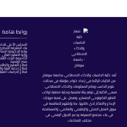
روابط هامة
المجلس الأعلى للجا
بنك المعرفة المصري
بوابة الحكومة المصر
وزارة التعليم العالي
أكاديمية البحث العل
مصر الرقمية
قطاع التعليم والطلا
قطاع خدمة البيئة وا
قطاع الدراسات العليا
تُعد كلية الحاسبات والذكاء الاصطناعي بجامعة سوهاج
من الكليات الرائدة في إعداد كوادر مؤهلة في مجالات
علوم الحاسب ونظم المعلومات والذكاء الاصطناعي.
تسعى الكلية إلى توفير بيئة تعليمية وبحثية متميزة تواكب
التطور التكنولوجي المتسارع، وتعمل على تنمية مهارات
الإبداع والابتكار لدى طلابها، بما يؤهلهم للمنافسة في
سوق العمل المحلي والإقليمي والعالمي، والمساهمة
في بناء مجتمع المعرفة ودعم التحول الرقمي في
مختلف القطاعات.