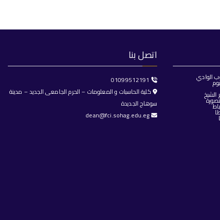
اتصل بنا
ب الوادي
01099512191
وم
كلية الحاسبات و المعلومات – الحرم الجامعى الجديد – مدينة
الشيخ
صورة
سوهاج الجديدة
اط
ا
dean@fci.sohag.edu.eg