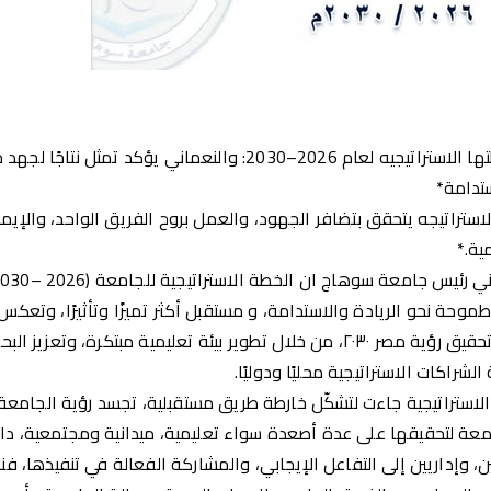
*جامعة سوهاج تضع خطتها الاستراتيجيه لعام 2026–2030: والنعماني
تدامة*
لاستراتيجه يتحقق بتضافر الجهود، والعمل بروح الفريق الواحد، والإيم
ية.*
ة نحو الريادة والاستدامة، و مستقبل أكثر تميزًا وتأثيرًا، وتعكس ا
بالمساهمة الفاعلة في تحقيق رؤية مصر ٢٠٣٠، من خلال تطوير بيئة تعليمية مبتكر
الشراكات الاستراتيجية محليًا ودوليًا.
الاستراتيجية جاءت لتشكّل خارطة طريق مستقبلية، تجسد رؤية الجامع
معة لتحقيقها على عدة أصعدة سواء تعليمية، ميدانية ومجتمعية، دا
ين، وإداريين إلى التفاعل الإيجابي، والمشاركة الفعالة في تنفيذها، ف