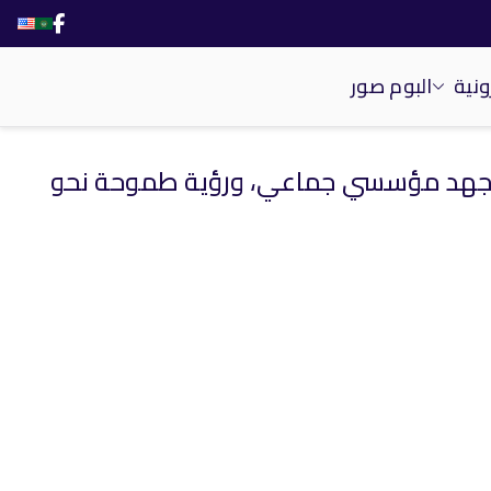
ونية
البوم صور
203: والنعماني يؤكد تمثل نتاجًا لجهد مؤسسي جماعي، ورؤية طموحة نحو