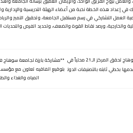
 والعمل بروح الفريق الواحد، والإيمان العميق برسالة الجامعة وأهدا
 في إعداد هذه الخطة نخبة من أعضاء الهيئة التدريسية والإدارية وا
أهمية العمل التشاركي في رسم مستقبل الجامعة، وتحقيق التميز والريا
لية والخارجية، ورصد نقاط القوة والضعف، وتحديد الفرص والتحديات ال
*من بين ٣٦ جامعه.. سوهاج تحقق المركز الـ21 محلياً في
**مشاركة بارزة لجامعة سوهاج في
بتوقيع اتفاقيه تعاون مع مؤسسة
مها بخطي ثابته بالتصنيفات الدول
المياه والغذاء والطا