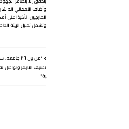
يتحقق إلا بتضافر الجهود،
وأضاف النعماني انه شارك
الخارجيين، تأكيدًا على 
وتشمل تحليل البيئة الداخ
تصفّح
المقالات
تصنيف التايمز وتواصل تقد
ية*