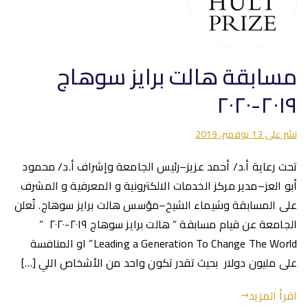
مسابقة هالت برايز سوهاج
٢٠١٩-٢٠٢٠
نشر على
13 نوفمبر، 2019
تحت رعاية أ.د/ أحمد عزيز–رئيس الجامعة وإشراف أ.د/ محمود
أبو العز–مدير مركز الخدمات الالكترونية و المعرفية و المشرف
على المسابقة وشيماء الشيخ–مؤسس هالت برايز سوهاج. تُعلن
الجامعة عن قيام مسابقة ” هالت برايز سوهاج ٢٠١٩-٢٠٢٠ ”
Leading a Generation To Change The World” او المنافسة
على مليون دولار بحيث تقدر تكون واحد من الأشخاص اللي […]
اقرأ المزيد