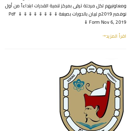
ومعاونيهم لكل مرحلة ترقى بمركز تنمية القدرات ابتداءاً من أول
نوفمبر 2019م لبيان بالدورات بصيغة Pdf ⇓ ⇓ ⇓ ⇓ ⇓ ⇓ ⇓ ⇓
⇓ Form Nov 6, 2019
اقرأ المزيد