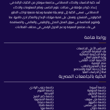
تُعد كلية الحاسبات والذكاء الاصطناعي بجامعة سوهاج من الكليات الرائدة في
إعداد كوادر مؤهلة في مجالات علوم الحاسب ونظم المعلومات والذكاء
الاصطناعي. تسعى الكلية إلى توفير بيئة تعليمية وبحثية متميزة تواكب التطور
التكنولوجي المتسارع، وتعمل على تنمية مهارات الإبداع والابتكار لدى طلابها، بما
يؤهلهم للمنافسة في سوق العمل المحلي والإقليمي والعالمي، والمساهمة
في بناء مجتمع المعرفة ودعم التحول الرقمي في مختلف القطاعات.
روابط هامة
المجلس الأعلى للجامعات
بنك المعرفة المصري
بوابة الحكومة المصرية
وزارة التعليم العالي
أكاديمية البحث العلمي
مصر الرقمية
قطاع التعليم والطلاب
قطاع خدمة البيئة والمجتمع
قطاع الدراسات العليا
الكلية بالجامعات المصرية
جامعة أسيوط
جامعة جنوب الوادي
جامعة المنوفية
جامعة الفيوم
جامعة الزقازيق
الغردقة
جامعة المنيا
جامعة كفر الشيخ
جامعة بني سويف
جامعة المنصورة
جامعة دمنهور
جامعة دمياط
جامعة عين شمس
جامعة طنطا
جامعة حلوان
جامعة بنها