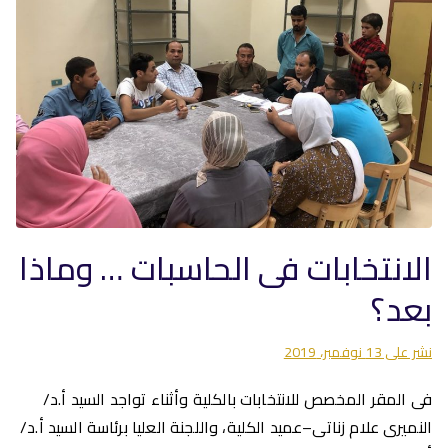
الانتخابات فى الحاسبات … وماذا
بعد؟
نشر على
13 نوفمبر، 2019
فى المقر المخصص للانتخابات بالكلية وأثناء تواجد السيد أ.د/
النميرى علام زناتى–عميد الكلية، واللجنة العليا برئاسة السيد أ.د/