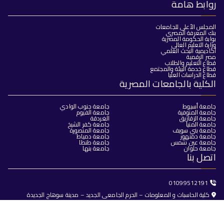
روابط هامة
المجلس الأعلى للجامعات
بنك المعرفة المصري
بوابة الحكومة المصرية
وزارة التعليم العالي
أكاديمية البحث العلمي
مصر الرقمية
قطاع التعليم والطلاب
قطاع خدمة البيئة والمجتمع
قطاع الدراسات العليا
الكلية بالجامعات المصرية
جامعة أسيوط
جامعة جنوب الوادي
جامعة المنوفية
جامعة الفيوم
جامعة الزقازيق
الغردقة
جامعة المنيا
جامعة كفر الشيخ
جامعة بني سويف
جامعة المنصورة
جامعة دمنهور
جامعة دمياط
جامعة عين شمس
جامعة طنطا
جامعة حلوان
جامعة بنها
اتصل بنا
01099512191
كلية الحاسبات و المعلومات – الحرم الجامعى الجديد – مدينة سوهاج الجديدة
dean@fci.sohag.edu.eg
جميع الحقوق محفوظة © 2025
كلية الحاسبات والذكاء الاصطناعي -