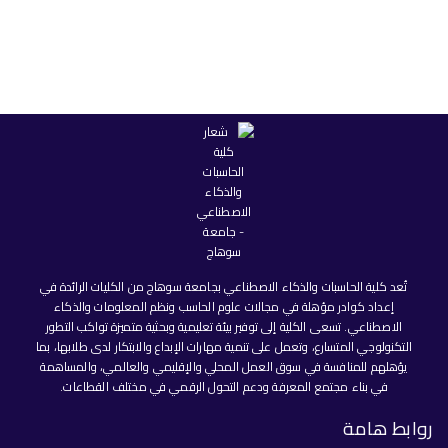
تُعد كلية الحاسبات والذكاء الاصطناعي بجامعة سوهاج من الكليات الرائدة في
إعداد كوادر مؤهلة في مجالات علوم الحاسب ونظم المعلومات والذكاء
الاصطناعي. تسعى الكلية إلى توفير بيئة تعليمية وبحثية متميزة تواكب التطور
التكنولوجي المتسارع، وتعمل على تنمية مهارات الإبداع والابتكار لدى طلابها، بما
يؤهلهم للمنافسة في سوق العمل المحلي والإقليمي والعالمي، والمساهمة
في بناء مجتمع المعرفة ودعم التحول الرقمي في مختلف القطاعات.
روابط هامة