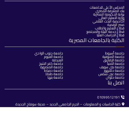
المجلس الأعلى للجامعات
بنك المعرفة المصري
بوابة الحكومة المصرية
وزارة التعليم العالي
أكاديمية البحث العلمي
مصر الرقمية
قطاع التعليم والطلاب
قطاع خدمة البيئة والمجتمع
قطاع الدراسات العليا
الكلية بالجامعات المصرية
جامعة أسيوط
جامعة جنوب الوادي
جامعة المنوفية
جامعة الفيوم
جامعة الزقازيق
الغردقة
جامعة المنيا
جامعة كفر الشيخ
جامعة بني سويف
جامعة المنصورة
جامعة دمنهور
جامعة دمياط
جامعة عين شمس
جامعة طنطا
جامعة حلوان
جامعة بنها
اتصل بنا
01099512191
كلية الحاسبات و المعلومات – الحرم الجامعى الجديد – مدينة سوهاج الجديدة
dean@fci.sohag.edu.eg
جميع الحقوق محفوظة © 2025
كلية الحاسبات والذكاء الاصطناعي -
جامعة سوهاج