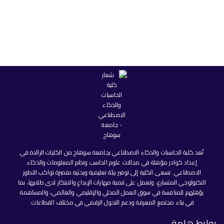
تُعد كلية الحاسبات والذكاء الاصطناعي بجامعة سوهاج من الكليات الرائدة في
إعداد كوادر مؤهلة في مجالات علوم الحاسب ونظم المعلومات والذكاء
الاصطناعي. تسعى الكلية إلى توفير بيئة تعليمية وبحثية متميزة تواكب التطور
التكنولوجي المتسارع، وتعمل على تنمية مهارات الإبداع والابتكار لدى طلابها، بما
يؤهلهم للمنافسة في سوق العمل المحلي والإقليمي والعالمي، والمساهمة
في بناء مجتمع المعرفة ودعم التحول الرقمي في مختلف القطاعات.
روابط هامة