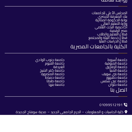
المجلس الأعلى للجامعات
بنك المعرفة المصري
بوابة الحكومة المصرية
وزارة التعليم العالي
أكاديمية البحث العلمي
مصر الرقمية
قطاع التعليم والطلاب
قطاع خدمة البيئة والمجتمع
قطاع الدراسات العليا
الكلية بالجامعات المصرية
جامعة أسيوط
جامعة جنوب الوادي
جامعة المنوفية
جامعة الفيوم
جامعة الزقازيق
الغردقة
جامعة المنيا
جامعة كفر الشيخ
جامعة بني سويف
جامعة المنصورة
جامعة دمنهور
جامعة دمياط
جامعة عين شمس
جامعة طنطا
جامعة حلوان
جامعة بنها
اتصل بنا
01099512191
كلية الحاسبات و المعلومات – الحرم الجامعى الجديد – مدينة سوهاج الجديدة
dean@fci.sohag.edu.eg
جميع الحقوق محفوظة © 2025
كلية الحاسبات والذكاء الاصطناعي -