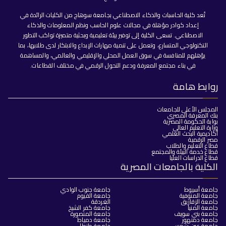
تُعد كلية الحاسبات والذكاء الاصطناعي بجامعة سوهاج من الكليات الرائدة في
إعداد كوادر مؤهلة في مجالات علوم الحاسب ونظم المعلومات والذكاء
الاصطناعي. تسعى الكلية إلى توفير بيئة تعليمية وبحثية متميزة تواكب التطور
التكنولوجي المتسارع، وتعمل على تنمية مهارات الإبداع والابتكار لدى طلابها، بما
يؤهلهم للمنافسة في سوق العمل المحلي والإقليمي والعالمي، والمساهمة
في بناء مجتمع المعرفة ودعم التحول الرقمي في مختلف القطاعات.
روابط هامة
المجلس الأعلى للجامعات
بنك المعرفة المصري
بوابة الحكومة المصرية
وزارة التعليم العالي
أكاديمية البحث العلمي
مصر الرقمية
قطاع التعليم والطلاب
قطاع خدمة البيئة والمجتمع
قطاع الدراسات العليا
الكلية بالجامعات المصرية
جامعة أسيوط
جامعة جنوب الوادي
جامعة المنوفية
جامعة الفيوم
جامعة الزقازيق
الغردقة
جامعة المنيا
جامعة كفر الشيخ
جامعة بني سويف
جامعة المنصورة
جامعة دمنهور
جامعة دمياط
جامعة عين شمس
جامعة طنطا