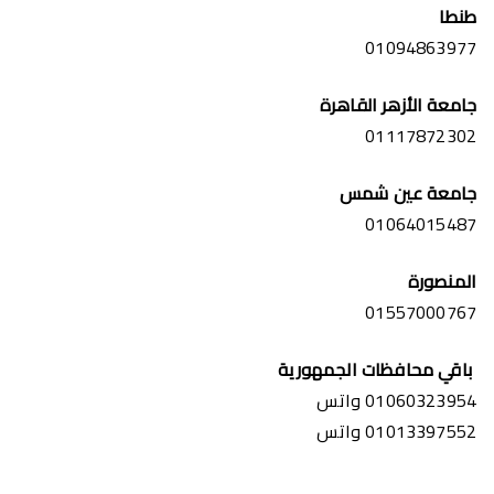
طنطا
01094863977
جامعة الأزهر القاهرة
01117872302
جامعة عين شمس
01064015487
المنصورة
01557000767
باقي محافظات الجمهورية
01060323954 واتس
01013397552 واتس