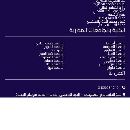
بنك المعرفة المصري
بوابة الحكومة المصرية
وزارة التعليم العالي
أكاديمية البحث العلمي
مصر الرقمية
قطاع التعليم والطلاب
قطاع خدمة البيئة والمجتمع
قطاع الدراسات العليا
الكلية بالجامعات المصرية
جامعة أسيوط
جامعة جنوب الوادي
جامعة المنوفية
جامعة الفيوم
جامعة الزقازيق
الغردقة
جامعة المنيا
جامعة كفر الشيخ
جامعة بني سويف
جامعة المنصورة
جامعة دمنهور
جامعة دمياط
جامعة عين شمس
جامعة طنطا
جامعة حلوان
جامعة بنها
اتصل بنا
01099512191
كلية الحاسبات و المعلومات – الحرم الجامعى الجديد – مدينة سوهاج الجديدة
dean@fci.sohag.edu.eg
جميع الحقوق محفوظة © 2025
كلية الحاسبات والذكاء الاصطناعي -
جامعة سوهاج
تصميم وبرمجة
البوابة الإلكترونية