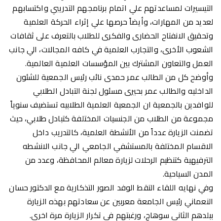
التيسيرات لمساعدتهم علي اتمام برنامجهم التدريبي واكتسابهم
لعديد من المهارات، وأيضاً حرصها علي إثراء الحركة العلمية
وتحقيق الانفتاح الحضارى والفكرى للطلاب بالتعرف على ثقافات
الشعوب الأخرى، والتجارب العلمية في كافه المجالات، الي جانب
العمل والتعاون المشترك بين المؤسسات العلمية العالمية.
وأوضح كل من الطالب عمر حمدى نائب رئيس الجمعية للشئون
الداخليه والطالب عمر بحيرى مسئول لجنة التبادل الطلابي
للوافدين بالجمعية ان الجمعية العلمية الطلابيه تستضيف سنوياً
مجموعة من الطلاب من الجنسيات المختلفة كتبادل طلابي، حيث
تضمنت الزيارة عدداً من الأنشطة العلمية، كالتدريب داخل
الاقسام المختلفة بالمستشفي الجامعي الي جانب الانشطه
الترفيهية كتنظيم الرحلات لزيارة معالم المحافظة، وعدد من
المدن السياحية.
وفي نهايه اللقاء التقط الوفد الصور التذكارية مع الدكتور حسان
النعماني رئيس الجامعة معربين عن سعادتهم بهذه الزيارة
ببلدهم الثاني سوهاج، ورغبتهم في تكرار الزيارة مرة اخري.