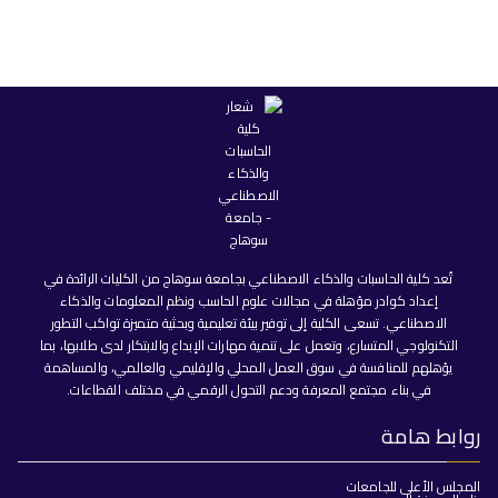
تُعد كلية الحاسبات والذكاء الاصطناعي بجامعة سوهاج من الكليات الرائدة في
إعداد كوادر مؤهلة في مجالات علوم الحاسب ونظم المعلومات والذكاء
الاصطناعي. تسعى الكلية إلى توفير بيئة تعليمية وبحثية متميزة تواكب التطور
التكنولوجي المتسارع، وتعمل على تنمية مهارات الإبداع والابتكار لدى طلابها، بما
يؤهلهم للمنافسة في سوق العمل المحلي والإقليمي والعالمي، والمساهمة
في بناء مجتمع المعرفة ودعم التحول الرقمي في مختلف القطاعات.
روابط هامة
المجلس الأعلى للجامعات