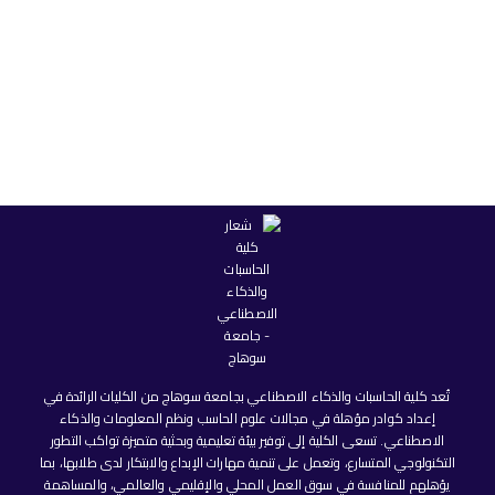
تُعد كلية الحاسبات والذكاء الاصطناعي بجامعة سوهاج من الكليات الرائدة في
إعداد كوادر مؤهلة في مجالات علوم الحاسب ونظم المعلومات والذكاء
الاصطناعي. تسعى الكلية إلى توفير بيئة تعليمية وبحثية متميزة تواكب التطور
التكنولوجي المتسارع، وتعمل على تنمية مهارات الإبداع والابتكار لدى طلابها، بما
يؤهلهم للمنافسة في سوق العمل المحلي والإقليمي والعالمي، والمساهمة