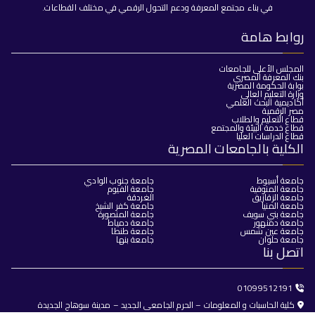
في بناء مجتمع المعرفة ودعم التحول الرقمي في مختلف القطاعات.
روابط هامة
المجلس الأعلى للجامعات
بنك المعرفة المصري
بوابة الحكومة المصرية
وزارة التعليم العالي
أكاديمية البحث العلمي
مصر الرقمية
قطاع التعليم والطلاب
قطاع خدمة البيئة والمجتمع
قطاع الدراسات العليا
الكلية بالجامعات المصرية
جامعة أسيوط
جامعة جنوب الوادي
جامعة المنوفية
جامعة الفيوم
جامعة الزقازيق
الغردقة
جامعة المنيا
جامعة كفر الشيخ
جامعة بني سويف
جامعة المنصورة
جامعة دمنهور
جامعة دمياط
جامعة عين شمس
جامعة طنطا
جامعة حلوان
جامعة بنها
اتصل بنا
01099512191
كلية الحاسبات و المعلومات – الحرم الجامعى الجديد – مدينة سوهاج الجديدة