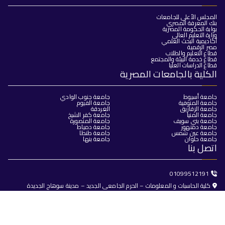
المجلس الأعلى للجامعات
بنك المعرفة المصري
بوابة الحكومة المصرية
وزارة التعليم العالي
أكاديمية البحث العلمي
مصر الرقمية
قطاع التعليم والطلاب
قطاع خدمة البيئة والمجتمع
قطاع الدراسات العليا
الكلية بالجامعات المصرية
جامعة أسيوط
جامعة جنوب الوادي
جامعة المنوفية
جامعة الفيوم
جامعة الزقازيق
الغردقة
جامعة المنيا
جامعة كفر الشيخ
جامعة بني سويف
جامعة المنصورة
جامعة دمنهور
جامعة دمياط
جامعة عين شمس
جامعة طنطا
جامعة حلوان
جامعة بنها
اتصل بنا
01099512191
كلية الحاسبات و المعلومات – الحرم الجامعى الجديد – مدينة سوهاج الجديدة
dean@fci.sohag.edu.eg
جميع الحقوق محفوظة © 2025
كلية الحاسبات والذكاء الاصطناعي -