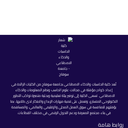
تُعد كلية الحاسبات والذكاء الاصطناعي بجامعة سوهاج من الكليات الرائدة في
إعداد كوادر مؤهلة في مجالات علوم الحاسب ونظم المعلومات والذكاء
الاصطناعي. تسعى الكلية إلى توفير بيئة تعليمية وبحثية متميزة تواكب التطور
التكنولوجي المتسارع، وتعمل على تنمية مهارات الإبداع والابتكار لدى طلابها، بما
يؤهلهم للمنافسة في سوق العمل المحلي والإقليمي والعالمي، والمساهمة
في بناء مجتمع المعرفة ودعم التحول الرقمي في مختلف القطاعات.
روابط هامة