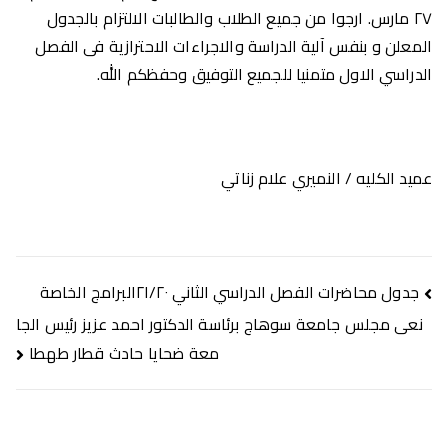
٢٧ مارس. ارجوا من جميع الطلاب والطالبات الالتزام بالجدول
المعلن و بنفس آلية الدراسة والاجراءات الاحترازية فى الفصل
الدراسي الاول متمنيا للجميع التوفيق وحفظكم الله.
عميد الكليه / النميري علام زناتي
تصفّح
جدول محاضرات الفصل الدراسي الثاني ٢١/٢٠البرامج الخاصة
المقالات
نعى مجلس جامعة سوهاج برئاسة الدكتور احمد عزيز رئيس الجا
معة ضحايا حادث قطار طهطا