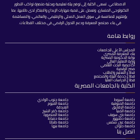
الاصطناعي. تسعى الكلية إلى توفير بيئة تعليمية وبحثية متميزة تواكب التطور
التكنولوجي المتسارع، وتعمل على تنمية مهارات الإبداع والابتكار لدى طلابها، بما
يؤهلهم للمنافسة في سوق العمل المحلي والإقليمي والعالمي، والمساهمة
في بناء مجتمع المعرفة ودعم التحول الرقمي في مختلف القطاعات.
روابط هامة
المجلس الأعلى للجامعات
بنك المعرفة المصري
بوابة الحكومة المصرية
وزارة التعليم العالي
أكاديمية البحث العلمي
مصر الرقمية
قطاع التعليم والطلاب
قطاع خدمة البيئة والمجتمع
قطاع الدراسات العليا
الكلية بالجامعات المصرية
جامعة أسيوط
جامعة جنوب الوادي
جامعة المنوفية
جامعة الفيوم
جامعة الزقازيق
الغردقة
جامعة المنيا
جامعة كفر الشيخ
جامعة بني سويف
جامعة المنصورة
جامعة دمنهور
جامعة دمياط
جامعة عين شمس
جامعة طنطا
جامعة حلوان
جامعة بنها
اتصل بنا