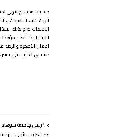
حاسبات سوهاج تنهى امتحا
انهت كليه الحاسبات والذ
التخلفات صرح بذلك الاستا
الاول لهذا العام مؤكدا ع
اعمال التصحيح والرصد مش
منتسبى الكليه على حسن ت
تصفّح
.*رئيس جامعة سوهاج ي
عم الطلاب الأولى بالرعاية