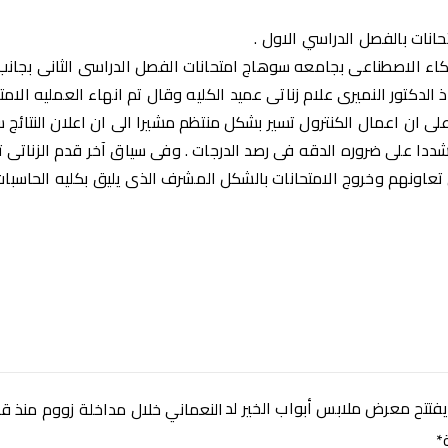
نات بالفصل الدراسي الاول .
كاء الاصطناعى بجامعه سوهاج امتحانات الفصل الدراسى الثانى بجانب 
ذ الدكتور النميرى علام زناتى عميد الكليه وقال تم انهاء العمليه الام
لى ان اعمال الكنترول تسير بشكل منتظم مشيرا الى ان اعلان النتائج 
ددا على ضروره الدقه فى رصد الدرجات . وفى سياق آخر قدم الزناتى ت
عاونهم وخروج الامتحانات بالشكل المشرف الذى يليق بكليه الحاسبا
فتتح معرض ملابس أبواب الخير لد
النعماني خلال مداخلة زووم منذ قليل
*