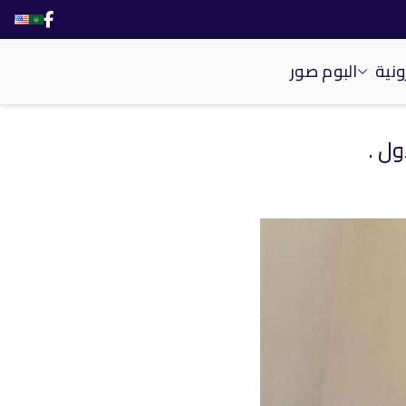
ونية
البوم صور
ل .