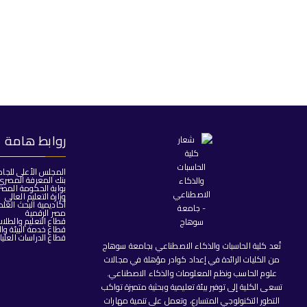
روابط هامة
المجلس الأعلى للجا
بنك المعرفة المصري
بوابة الحكومة المصر
وزارة التعليم العالي
أكاديمية البحث العل
مصر الرقمية
قطاع التعليم والطلا
قطاع خدمة البيئة وا
قطاع الدراسات العليا
تُعد كلية الحاسبات والذكاء الاصطناعي بجامعة سوهاج
من الكليات الرائدة في إعداد كوادر مؤهلة في مجالات
علوم الحاسب ونظم المعلومات والذكاء الاصطناعي.
تسعى الكلية إلى توفير بيئة تعليمية وبحثية متميزة تواكب
التطور التكنولوجي المتسارع، وتعمل على تنمية مهارات