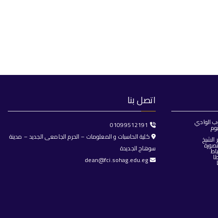
اتصل بنا
ب الوادي
01099512191
وم
كلية الحاسبات و المعلومات – الحرم الجامعى الجديد – مدينة
الشيخ
صورة
سوهاج الجديدة
اط
ا
dean@fci.sohag.edu.eg