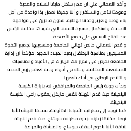
وأكد النعماني علي ان مصر ستظل منبعًا للسلام والمحبة
وموطنًا للأمن والاستقرار و أننا جميعًا نعمل يدًا واحدة من أجل
بناء وطننا وتعزيز وحدتنا الوطنية، لنكون قادرين على مواجهة
التحديات واستكمال مسيرة التنمية، التي يقودها فخامة الرئيس
عبد الفتاح السيسي على جميع الأصعدة.
و قدم النعماني خالص تهاني الجامعة ومنسوبيها لجميع الأخوة
المسيحيين بمناسبة الإحتفال بعيد الميلاد المجيد، مؤكداً ان إدارة
الجامعة تحرص علي تكرار تلك الزيارات فى الأعياد والمناسبات
المجتمعية المختلفة، وذلك في أجواء ودية تعكس روح المحبة
و التلاحم الوطنى بين أبناء شعبها.
وبدأت جولة رئيس الجامعة والمرافقين له، بزيارة الكنيسة
الإنجيلية حيث قدم التهنئة للقس مايكل يعقوب راعي الكنيسة
الإنجيليّة.
كما توجه إلى مطرانية الأقباط الكاثوليك، مقدمًا التهنئة للأنبا
توما، مختتمًا زيارته بزيارة مطرانية سوهاج، حيث قدم التهنئة
لنيافة الأنبا باخوم اسقف سوهاج، والمنشاة والمراغة.