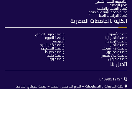
أكاديمية البحث العلمي
مصر الرقمية
قطاع التعليم والطلاب
قطاع خدمة البيئة والمجتمع
قطاع الدراسات العليا
الكلية بالجامعات المصرية
جامعة أسيوط
جامعة جنوب الوادي
جامعة المنوفية
جامعة الفيوم
جامعة الزقازيق
الغردقة
جامعة المنيا
جامعة كفر الشيخ
جامعة بني سويف
جامعة المنصورة
جامعة دمنهور
جامعة دمياط
جامعة عين شمس
جامعة طنطا
جامعة حلوان
جامعة بنها
اتصل بنا
01099512191
كلية الحاسبات و المعلومات – الحرم الجامعى الجديد – مدينة سوهاج الجديدة
dean@fci.sohag.edu.eg
جميع الحقوق محفوظة © 2025
كلية الحاسبات والذكاء الاصطناعي -
جامعة سوهاج
تصميم وبرمجة
البوابة الإلكترونية