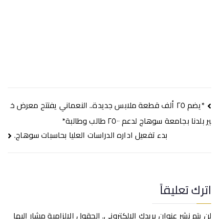
تصفّح
*يضم ٢٥ ألف قطعة ملابس جديدة.. النعماني يفتتح معرض خ
المقالات
ير بلدنا بجامعة سوهاج لدعم ٢٥٠٠ طالب وطالبة*
بدء تفعيل اداره الدراسات العليا بحاسبات سوهاج.
اترك تعليقاً
لن يتم نشر عنوان بريدك الإلكتروني.
الحقول الإلزامية مشار إليها