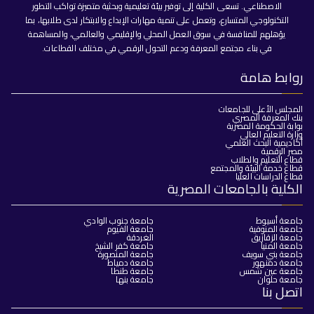
الاصطناعي. تسعى الكلية إلى توفير بيئة تعليمية وبحثية متميزة تواكب التطور
التكنولوجي المتسارع، وتعمل على تنمية مهارات الإبداع والابتكار لدى طلابها، بما
يؤهلهم للمنافسة في سوق العمل المحلي والإقليمي والعالمي، والمساهمة
في بناء مجتمع المعرفة ودعم التحول الرقمي في مختلف القطاعات.
روابط هامة
المجلس الأعلى للجامعات
بنك المعرفة المصري
بوابة الحكومة المصرية
وزارة التعليم العالي
أكاديمية البحث العلمي
مصر الرقمية
قطاع التعليم والطلاب
قطاع خدمة البيئة والمجتمع
قطاع الدراسات العليا
الكلية بالجامعات المصرية
جامعة أسيوط
جامعة جنوب الوادي
جامعة المنوفية
جامعة الفيوم
جامعة الزقازيق
الغردقة
جامعة المنيا
جامعة كفر الشيخ
جامعة بني سويف
جامعة المنصورة
جامعة دمنهور
جامعة دمياط
جامعة عين شمس
جامعة طنطا
جامعة حلوان
جامعة بنها
اتصل بنا