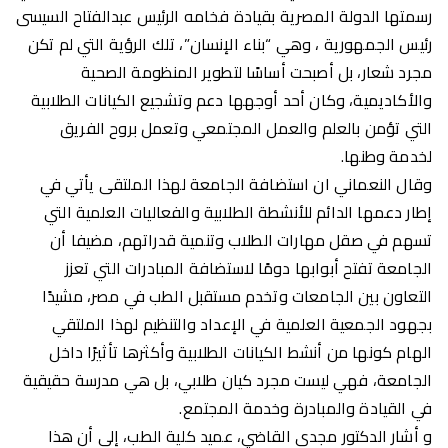
رسمتها الدولة المصرية بقيادة فخامه الرئيس عبدالفتاح السيسى
رئيس الجمهورية ، وهي “بناء الإنسان”، تلك الرؤية التي لم تكن
مجرد شعار، بل أصبحت أساسًا لتطوير المنظومة الصحية
والأكاديمية، وكان أحد أوجهها دعم وتشجيع الكيانات الطلابية
التي تؤمن بالعلم والعمل المجتمعي وتعمل بروح الفريق
لخدمة وطنها.
وقال النعماني ان استضافة الجامعة لهذا الملتقى يأتي في
إطار دعمها الدائم للأنشطة الطلابية والفعاليات العلمية التي
تسهم في صقل مهارات الطلاب وتنمية قدراتهم، مضيفا أن
الجامعة تفتح أبوابها دومًا لاستضافة المبادرات التي تعزز
التعاون بين الجامعات وتخدم مستقبل الطب في مصر، مشيدًا
بجهود الجمعية العلمية في الإعداد والتنظيم لهذا الملتقي
الهام كونها من أنشط الكيانات الطلابية وأكثرها تأثيرًا داخل
الجامعة، فهي ليست مجرد كيان طلابي، بل هي مدرسة حقيقية
في القيادة والمبادرة وخدمة المجتمع.
و أشار الدكتور مجدي القاضي، عميد كلية الطب، إلى أن هذا