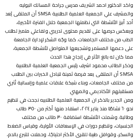
واكد الدكتور احمد الشريف مدرس جراحة المسالك البوليه
والمشرف علي الجمعية العلمية الطلابية SMSA أن الملتقى يُعد
أحد أبرز الأنشطة التي نظمتها الجمعية خلال الفترة الأخيرة،
ويعكس حرصها على تقديم محتوى تدريبي وتفاعلي متميز لطلاب
الطب من مختلف الجامعات. كما وجّه الشكر لإدارة الجامعة
على دعمها المستمر وتشجيعها المتواصل لأنشطة الجمعية،
مما كان له بالغ الأثر في إنجاح هذا الحدث
وذكر الطالب محمود اشرف رئيس الجمعية العلمية الطلابية
SMSA أن الملتقى يعد فرصة ثمينة لتبادل الخبرات بين الطلاب
من مختلف الجامعات، وبناء شبكة علاقات علمية وإنسانية تُثري
مستقبلهم الأكاديمي والمهني
ومن الجدير بالذكر ان الجمعية العلمية الطلابيه نجحت في تنظيم
نحو ٦٠ نشاطًا منذ يناير ٢٠٢٤، استفاد منها أكثر من ٣٥٠٠ طالب
وطالبة. وشملت الأنشطة استضافة ٣٠٠ طالب من مختلف
الجنسيات، وتنظيم دورات في الإسعافات الأولية، وقياس الضغط
والسكر، وقوافل طبية للقرى الأكثر احتياجًا، وحملات للتبرع بالدم،