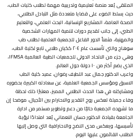
الملتقى يُعد منصة تعليمية وتدريبية مهمة لطلاب كليات الطب،
حيث يسلط الضوء على قضايا متعددة مثل التبادل الطلابي،
الصحة العامة، المشاريع الإنسانية، البحث العلمي، والتعليم
الطبي، إلى جانب تقديم دورات لتنمية المهارات الشخصية
والمهنية، مثمناً الدور الفاعل للجمعية العلمية لطلاب طب
سوهاج والتي تأسست عام ٢٠٠٤ ككيان طلابي تابع لكلية الطب،
وهي جزء من الاتحاد الدولي للجمعيات الطبية العالمية IFMSA،
الذي يضم أكثر من ١٠٠ دولة حول العالم.
واعرب الدكتور جمال عبد اللطيف رضوان، عميد كلية الطب
الاسبق ومؤسس الجمعية العلمية، عن سعادته الكبيرة بحضوره
ومشاركته في هذا الحدث الطلابي المميز، معتبرًا ذلك لحظة
وفاء جميلة تعكس روح التقدير والاحترام بين الأجيال، موضحا إن
ما تشهده الجمعية حاليًا من دعم وتطوير مستمر من ادارة
الجامعة بقيادة الدكتور حسان النعماني يُعد امتدادًا لرؤية
تأسيسها، ويعكس مدى النضج والاحترافية التي وصل إليها
الطلاب القائمون عليها اليوم.