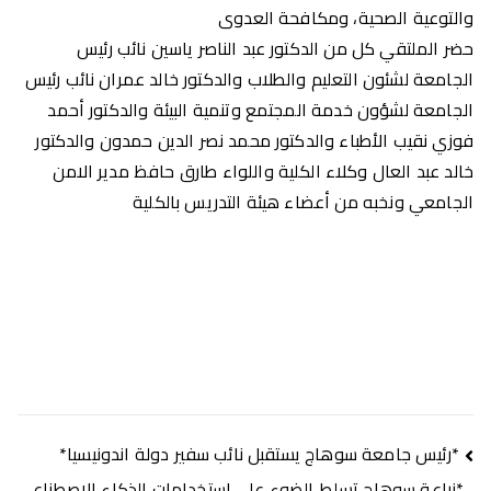
والتوعية الصحية، ومكافحة العدوى
حضر الملتقي كل من الدكتور عبد الناصر ياسين نائب رئيس
الجامعة لشئون التعليم والطلاب والدكتور خالد عمران نائب رئيس
الجامعة لشؤون خدمة المجتمع وتنمية البيئة والدكتور أحمد
فوزي نقيب الأطباء والدكتور محمد نصر الدين حمدون والدكتور
خالد عبد العال وكلاء الكلية واللواء طارق حافظ مدير الامن
الجامعي ونخبه من أعضاء هيئة التدريس بالكلية
تصفّح
*رئيس جامعة سوهاج يستقبل نائب سفير دولة اندونيسيا*
*زراعة سوهاج تسلط الضوء على استخدامات الذكاء الاصطناعي