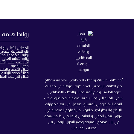
روابط هامة
المجلس الأعلى للجا
بنك المعرفة المصري
بوابة الحكومة المصر
وزارة التعليم العالي
أكاديمية البحث العل
مصر الرقمية
قطاع التعليم والطلا
قطاع خدمة البيئة وا
قطاع الدراسات العليا
تُعد كلية الحاسبات والذكاء الاصطناعي بجامعة سوهاج
من الكليات الرائدة في إعداد كوادر مؤهلة في مجالات
علوم الحاسب ونظم المعلومات والذكاء الاصطناعي.
تسعى الكلية إلى توفير بيئة تعليمية وبحثية متميزة تواكب
التطور التكنولوجي المتسارع، وتعمل على تنمية مهارات
الإبداع والابتكار لدى طلابها، بما يؤهلهم للمنافسة في
سوق العمل المحلي والإقليمي والعالمي، والمساهمة
في بناء مجتمع المعرفة ودعم التحول الرقمي في
مختلف القطاعات.