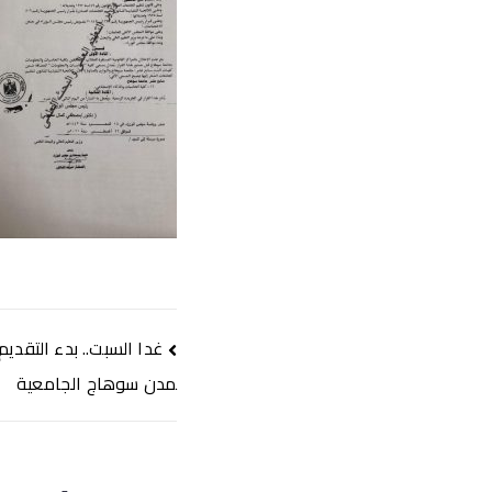
تصفّح
غدا السبت.. بدء التقديم
المقالات
مدن سوهاج الجامعية