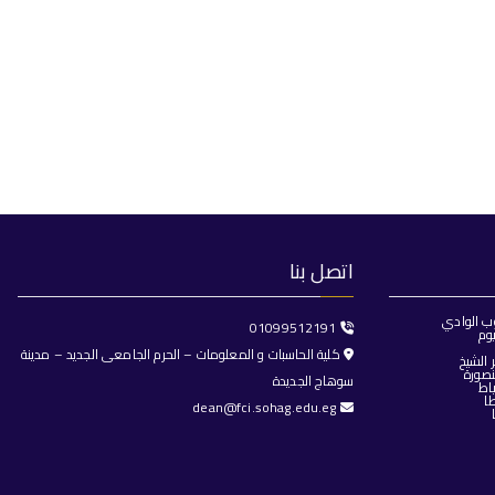
اتصل بنا
ب الوادي
01099512191
وم
كلية الحاسبات و المعلومات – الحرم الجامعى الجديد – مدينة
الشيخ
صورة
سوهاج الجديدة
اط
ا
dean@fci.sohag.edu.eg