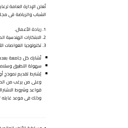
تُعلن الإدارة العامة لرع
الشباب والرياضة فى مجال 
ريادة الأعمال.
الابتكارات الهندسية الط
تكنولوجيا الغواصات الآلية (
تُشارك كل جامعة بعدد (4) ابتكارا
سهولة التطبيق وسلامت
يُشترط تقديم نموذج أولى ق
وعلى من يرغب من الطلا
قواعد وشروط الاشتراك 
وذلك فى موعد غايته 27/ 12/ 2020 م.