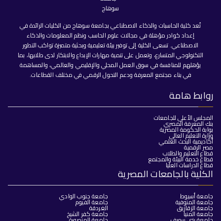
تُعد كلية الحاسبات والذكاء الاصطناعي بجامعة سوهاج من الكليات الرائدة في
إعداد كوادر مؤهلة في مجالات علوم الحاسب ونظم المعلومات والذكاء
الاصطناعي. تسعى الكلية إلى توفير بيئة تعليمية وبحثية متميزة تواكب التطور
التكنولوجي المتسارع، وتعمل على تنمية مهارات الإبداع والابتكار لدى طلابها، بما
يؤهلهم للمنافسة في سوق العمل المحلي والإقليمي والعالمي، والمساهمة
في بناء مجتمع المعرفة ودعم التحول الرقمي في مختلف القطاعات.
روابط هامة
المجلس الأعلى للجامعات
بنك المعرفة المصري
بوابة الحكومة المصرية
وزارة التعليم العالي
أكاديمية البحث العلمي
مصر الرقمية
قطاع التعليم والطلاب
قطاع خدمة البيئة والمجتمع
قطاع الدراسات العليا
الكلية بالجامعات المصرية
جامعة أسيوط
جامعة جنوب الوادي
جامعة المنوفية
جامعة الفيوم
جامعة الزقازيق
الغردقة
جامعة المنيا
جامعة كفر الشيخ
جامعة بني سويف
جامعة المنصورة