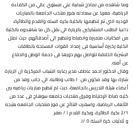
وما شاهده من نماذج شبابية علي مستوي عالي من الكفاءة
الرياضية، معربا عن سعادته بفوز منتخب الجامعة بالمباريات
الوديه التي تم تنظيمها بالكلية بكرة السله والقدم والطائرة،
داعيا الطلاب المشاركين بالزيارة الي نقل كل ما شاهدوه بالكلية
من امكانيات متميزة وانضباط وتنظيم الي أصدقائهم، حيث تمثل
الكلية ركيزة أساسية فى إمداد القوات المسلحة بالطاقات
البشرية الخلاقة لتواصل بهم دورها فى خدمة الوطن والدفاع
عن أمنه.
وقال الدكتور احمد عاطف مدير رعايه الشباب المركزية ان الزيارة
شارك بها وفد مكون من ١٠٠ طالب وطالبه، الي جانب وفد من
أعضاء هيئة التدريس بالجامعة، حيث تم تنظيم مباريات رياضيه بين
كليه ضباط الإحتياط وفرق منتخبات جامعه سوهاج فى عدد من
الألعاب الرياضية، واسفرت النتائج عن فوز منتخبات الجامعه بنتيجه
2/1 بكرة الطائرة، وبكرة القدم ١ / صفر
و ثلاثيات كرة السلة ٥ /١.