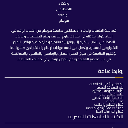
تُعد كلية الحاسبات والذكاء الاصطناعي بجامعة سوهاج من الكليات الرائدة في
إعداد كوادر مؤهلة في مجالات علوم الحاسب ونظم المعلومات والذكاء
الاصطناعي. تسعى الكلية إلى توفير بيئة تعليمية وبحثية متميزة تواكب التطور
التكنولوجي المتسارع، وتعمل على تنمية مهارات الإبداع والابتكار لدى طلابها، بما
يؤهلهم للمنافسة في سوق العمل المحلي والإقليمي والعالمي، والمساهمة
في بناء مجتمع المعرفة ودعم التحول الرقمي في مختلف القطاعات.
روابط هامة
المجلس الأعلى للجامعات
بنك المعرفة المصري
بوابة الحكومة المصرية
وزارة التعليم العالي
أكاديمية البحث العلمي
مصر الرقمية
قطاع التعليم والطلاب
قطاع خدمة البيئة والمجتمع
قطاع الدراسات العليا
الكلية بالجامعات المصرية