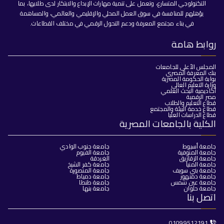
التكنولوجي المتسارع، وتعمل على تنمية مهارات الإبداع والابتكار لدى طلابها، بما
يؤهلهم للمنافسة في سوق العمل المحلي والإقليمي والعالمي، والمساهمة
في بناء مجتمع المعرفة ودعم التحول الرقمي في مختلف القطاعات.
روابط هامة
المجلس الأعلى للجامعات
بنك المعرفة المصري
بوابة الحكومة المصرية
وزارة التعليم العالي
أكاديمية البحث العلمي
مصر الرقمية
قطاع التعليم والطلاب
قطاع خدمة البيئة والمجتمع
قطاع الدراسات العليا
الكلية بالجامعات المصرية
جامعة أسيوط
جامعة جنوب الوادي
جامعة المنوفية
جامعة الفيوم
جامعة الزقازيق
الغردقة
جامعة المنيا
جامعة كفر الشيخ
جامعة بني سويف
جامعة المنصورة
جامعة دمنهور
جامعة دمياط
جامعة عين شمس
جامعة طنطا
جامعة حلوان
جامعة بنها
اتصل بنا
01099512191