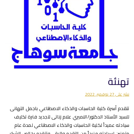
تهنئة
نشر على
27 نوفمبر، 2022
تتقدم أسرة كلية الحاسبات والذكاء الاصطناعي باجمل التهانى
للسيد الأستاذ الدكتور/النميري علام زناتى لتجديد فترة تكليف
سيادته عميداً لكلية الحاسبات والذكاء الاصطناعي لمدة عام
متمنين لسيادته مزيداً من التقدم والرقى وتتقدم بخالص الشكر