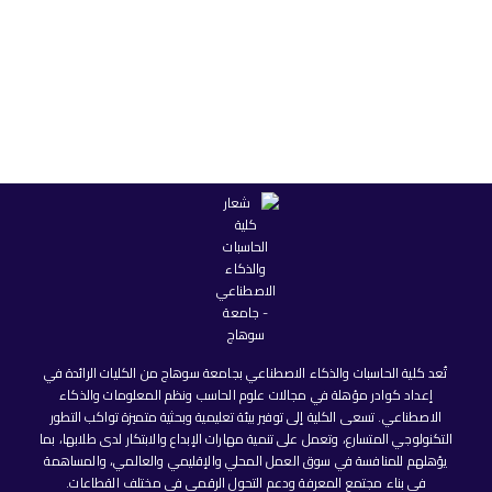
تُعد كلية الحاسبات والذكاء الاصطناعي بجامعة سوهاج من الكليات الرائدة في
إعداد كوادر مؤهلة في مجالات علوم الحاسب ونظم المعلومات والذكاء
الاصطناعي. تسعى الكلية إلى توفير بيئة تعليمية وبحثية متميزة تواكب التطور
التكنولوجي المتسارع، وتعمل على تنمية مهارات الإبداع والابتكار لدى طلابها، بما
يؤهلهم للمنافسة في سوق العمل المحلي والإقليمي والعالمي، والمساهمة
في بناء مجتمع المعرفة ودعم التحول الرقمي في مختلف القطاعات.