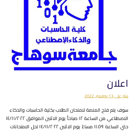
اعلان
نشر على
13 نوفمبر، 2022
سوف يتم فتح المنصة لامتحان الطلاب بكلية الحاسبات والذكاء
الاصطناعي من الساعة ١٢ صباحاً يوم الاثنين الموافق ١٤/١١/٢٠٢٢
حتي الساعة ١١.٥٩ مساءً يوم الاثنين ١٤/١١/٢٠٢٢ لحل الامتحانات