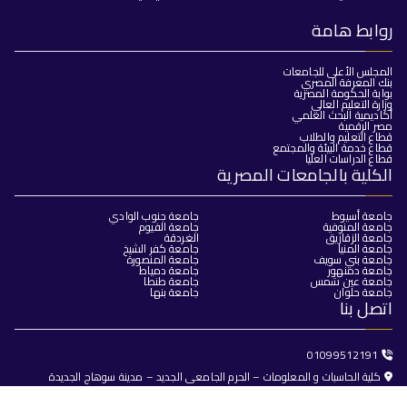
روابط هامة
المجلس الأعلى للجامعات
بنك المعرفة المصري
بوابة الحكومة المصرية
وزارة التعليم العالي
أكاديمية البحث العلمي
مصر الرقمية
قطاع التعليم والطلاب
قطاع خدمة البيئة والمجتمع
قطاع الدراسات العليا
الكلية بالجامعات المصرية
جامعة أسيوط
جامعة جنوب الوادي
جامعة المنوفية
جامعة الفيوم
جامعة الزقازيق
الغردقة
جامعة المنيا
جامعة كفر الشيخ
جامعة بني سويف
جامعة المنصورة
جامعة دمنهور
جامعة دمياط
جامعة عين شمس
جامعة طنطا
جامعة حلوان
جامعة بنها
اتصل بنا
01099512191
كلية الحاسبات و المعلومات – الحرم الجامعى الجديد – مدينة سوهاج الجديدة
dean@fci.sohag.edu.eg