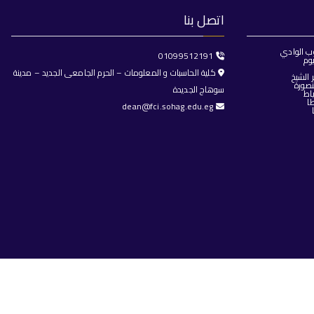
اتصل بنا
ب الوادي
01099512191
وم
كلية الحاسبات و المعلومات – الحرم الجامعى الجديد – مدينة
الشيخ
صورة
سوهاج الجديدة
اط
ا
dean@fci.sohag.edu.eg
هاج