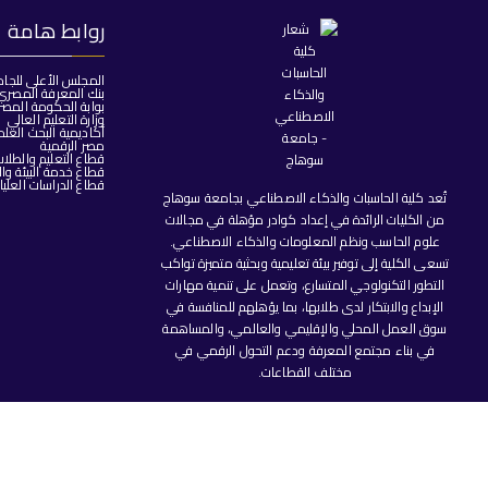
روابط هامة
المجلس الأعلى للجا
بنك المعرفة المصري
بوابة الحكومة المصر
وزارة التعليم العالي
أكاديمية البحث العل
مصر الرقمية
قطاع التعليم والطلا
قطاع خدمة البيئة وا
قطاع الدراسات العليا
تُعد كلية الحاسبات والذكاء الاصطناعي بجامعة سوهاج
من الكليات الرائدة في إعداد كوادر مؤهلة في مجالات
علوم الحاسب ونظم المعلومات والذكاء الاصطناعي.
تسعى الكلية إلى توفير بيئة تعليمية وبحثية متميزة تواكب
التطور التكنولوجي المتسارع، وتعمل على تنمية مهارات
الإبداع والابتكار لدى طلابها، بما يؤهلهم للمنافسة في
سوق العمل المحلي والإقليمي والعالمي، والمساهمة
في بناء مجتمع المعرفة ودعم التحول الرقمي في
مختلف القطاعات.
جميع