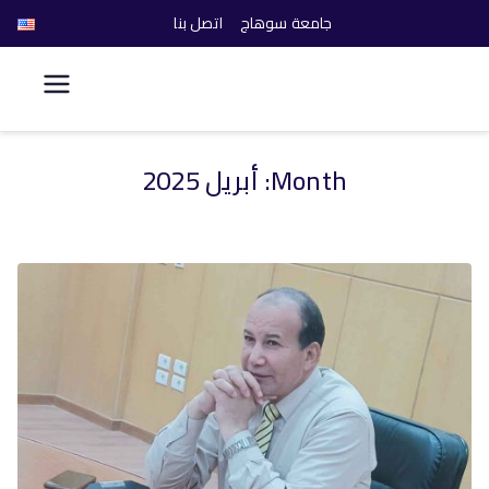
جامعة سوهاج
اتصل بنا
كلية الحاسبات والذكاء
الاصطناعي
Month:
أبريل 2025
خطى
لى
لمحتوى