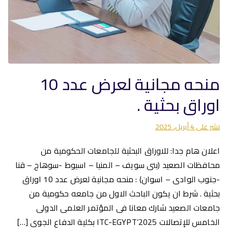
منحه مجانية لعرض عدد 10
اوراق بحثية .
نشر على
4 أبريل، 2025
اعلان هام جدا: للاوراق البحثية للجامعات الحكومية من
محافظات الصعيد (بنى سويف – المنيا – اسيوط -سوهاج – قنا
-جنوب الوادى – اسوان) : منحه مجانية لعرض عدد 10 اوراق
بحثية . شرط ان يكون الباحث الاول من جامعه حكومية من
جامعات الصعيد شارك معانا فى المؤتمر العلمى الدولى
الخامس للإتصالات ITC-EGYPT’2025 بكلية الدفاع الجوى […]