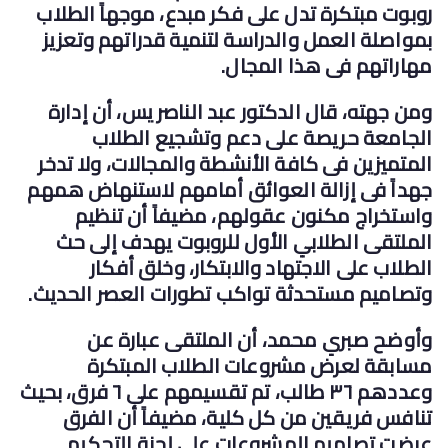
روبوت مبتكرة تدل على فكر مبدع، موجهاً الطلاب
بمواصلة العمل والدراسة لتنمية قدراتهم وتعزيز
مهاراتهم فى هذا المجال.
ومن جهته، قال الدكتور عبد الناصر يس، أن إدارة
الجامعة حريصة على دعم وتشجيع الطلاب
المتميزين فى كافة الأنشطة والمجالات، ولا تدخر
جهداً فى إزالة العوائق أمامهم لاستنهاض همهم
واستخراج مكنون عقولهم، مضيفاً أن تنظيم
الملتقى الطلابي الأول للروبوت يهدف إلى حث
الطلاب على الاجتهاد والابتكار، وخلق أفكار
وتصاميم مستحدثة تواكب تطورات العصر الحديث.
وأوضح صبري محمد، أن الملتقى عبارة عن
مسابقة لعرض مشروعات الطلاب المبتكرة
وعددهم ٣٦ طالب، تم تقسيمهم على ٦ فرق، بحيث
تنافس فريقين من كل كلية، مضيفاً أن الفرق
عرضت تصاميم المشروعات على لجنة التحكيم