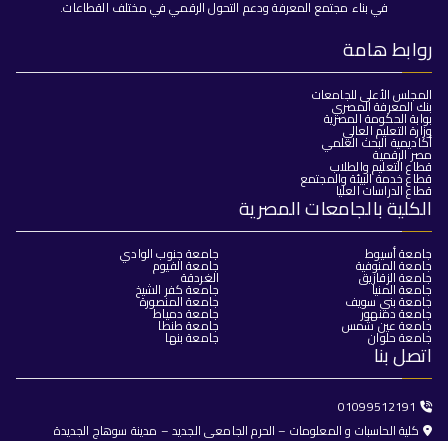
في بناء مجتمع المعرفة ودعم التحول الرقمي في مختلف القطاعات.
روابط هامة
المجلس الأعلى للجامعات
بنك المعرفة المصري
بوابة الحكومة المصرية
وزارة التعليم العالي
أكاديمية البحث العلمي
مصر الرقمية
قطاع التعليم والطلاب
قطاع خدمة البيئة والمجتمع
قطاع الدراسات العليا
الكلية بالجامعات المصرية
جامعة أسيوط
جامعة جنوب الوادي
جامعة المنوفية
جامعة الفيوم
جامعة الزقازيق
الغردقة
جامعة المنيا
جامعة كفر الشيخ
جامعة بني سويف
جامعة المنصورة
جامعة دمنهور
جامعة دمياط
جامعة عين شمس
جامعة طنطا
جامعة حلوان
جامعة بنها
اتصل بنا
01099512191
كلية الحاسبات و المعلومات – الحرم الجامعى الجديد – مدينة سوهاج الجديدة