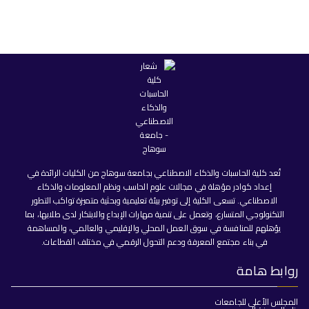
تُعد كلية الحاسبات والذكاء الاصطناعي بجامعة سوهاج من الكليات الرائدة في
إعداد كوادر مؤهلة في مجالات علوم الحاسب ونظم المعلومات والذكاء
الاصطناعي. تسعى الكلية إلى توفير بيئة تعليمية وبحثية متميزة تواكب التطور
التكنولوجي المتسارع، وتعمل على تنمية مهارات الإبداع والابتكار لدى طلابها، بما
يؤهلهم للمنافسة في سوق العمل المحلي والإقليمي والعالمي، والمساهمة
في بناء مجتمع المعرفة ودعم التحول الرقمي في مختلف القطاعات.
روابط هامة
المجلس الأعلى للجامعات