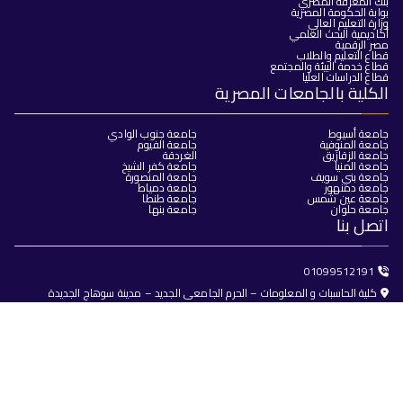
بنك المعرفة المصري
بوابة الحكومة المصرية
وزارة التعليم العالي
أكاديمية البحث العلمي
مصر الرقمية
قطاع التعليم والطلاب
قطاع خدمة البيئة والمجتمع
قطاع الدراسات العليا
الكلية بالجامعات المصرية
جامعة أسيوط
جامعة جنوب الوادي
جامعة المنوفية
جامعة الفيوم
جامعة الزقازيق
الغردقة
جامعة المنيا
جامعة كفر الشيخ
جامعة بني سويف
جامعة المنصورة
جامعة دمنهور
جامعة دمياط
جامعة عين شمس
جامعة طنطا
جامعة حلوان
جامعة بنها
اتصل بنا
01099512191
كلية الحاسبات و المعلومات – الحرم الجامعى الجديد – مدينة سوهاج الجديدة
dean@fci.sohag.edu.eg
جميع الحقوق محفوظة © 2025
كلية الحاسبات والذكاء الاصطناعي -
جامعة سوهاج
تصميم وبرمجة
البوابة الإلكترونية