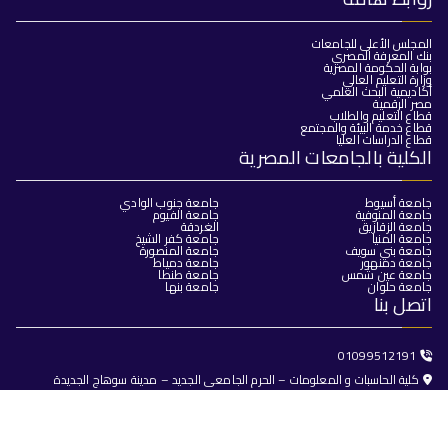
المجلس الأعلى للجامعات
بنك المعرفة المصري
بوابة الحكومة المصرية
وزارة التعليم العالي
أكاديمية البحث العلمي
مصر الرقمية
قطاع التعليم والطلاب
قطاع خدمة البيئة والمجتمع
قطاع الدراسات العليا
الكلية بالجامعات المصرية
جامعة أسيوط
جامعة جنوب الوادي
جامعة المنوفية
جامعة الفيوم
جامعة الزقازيق
الغردقة
جامعة المنيا
جامعة كفر الشيخ
جامعة بني سويف
جامعة المنصورة
جامعة دمنهور
جامعة دمياط
جامعة عين شمس
جامعة طنطا
جامعة حلوان
جامعة بنها
اتصل بنا
01099512191
كلية الحاسبات و المعلومات – الحرم الجامعى الجديد – مدينة سوهاج الجديدة
dean@fci.sohag.edu.eg
جميع الحقوق محفوظة © 2025
كلية الحاسبات والذكاء الاصطناعي -