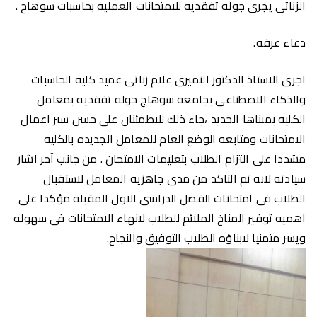
الزناتى يجرى جوله تفقديه للامتحانات العمليه بحاسبات سوهاج .
دعاء عرفه.
اجرى الاستاذ الدكتور النميرى علام زناتى عميد كليه الحاسبات
والذكاء الاصطناعى بجامعه سوهاج جوله تفقديه بمعامل
الكليه بمبناها الجديد ،جاء ذلك للاطمئنان على حسن سير اعمال
الامتحانات ومتابعه الوضع العام للمعامل الجديده بالكليه
مشددا على التزام الطلاب بتعليمات الامتحان . من جانب آخر اشار
سيادته لانه تم التاكد من مدى جاهزيه المعامل لاستقبال
الطلاب فى امتحانات الفصل الدراسى الاول المقبله مؤكدا على
اهميه توفير المناخ الملائم للطلاب لانهاء الامتحانات فى سهوله
ويسر متمنيا لابناؤه الطلاب التوفيق والنجاح.