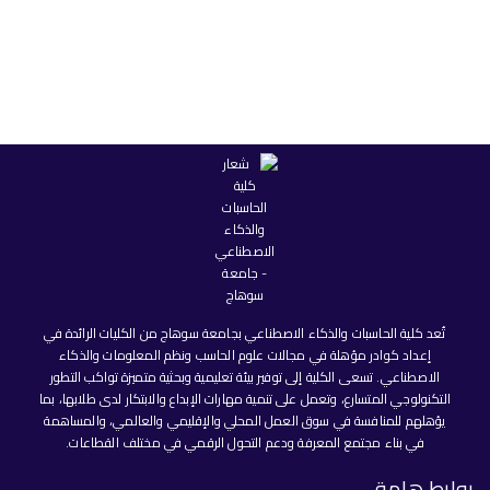
تُعد كلية الحاسبات والذكاء الاصطناعي بجامعة سوهاج من الكليات الرائدة في
إعداد كوادر مؤهلة في مجالات علوم الحاسب ونظم المعلومات والذكاء
الاصطناعي. تسعى الكلية إلى توفير بيئة تعليمية وبحثية متميزة تواكب التطور
التكنولوجي المتسارع، وتعمل على تنمية مهارات الإبداع والابتكار لدى طلابها، بما
يؤهلهم للمنافسة في سوق العمل المحلي والإقليمي والعالمي، والمساهمة
في بناء مجتمع المعرفة ودعم التحول الرقمي في مختلف القطاعات.
روابط هامة