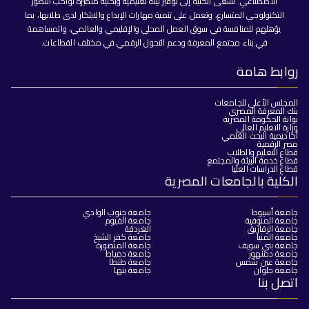
الاصطناعي. تسعى الكلية إلى توفير بيئة تعليمية وبحثية متميزة تواكب التطور
التكنولوجي المتسارع، وتعمل على تنمية مهارات الإبداع والابتكار لدى طلابها، بما
يؤهلهم للمنافسة في سوق العمل المحلي والإقليمي والعالمي، والمساهمة
في بناء مجتمع المعرفة ودعم التحول الرقمي في مختلف القطاعات.
روابط هامة
المجلس الأعلى للجامعات
بنك المعرفة المصري
بوابة الحكومة المصرية
وزارة التعليم العالي
أكاديمية البحث العلمي
مصر الرقمية
قطاع التعليم والطلاب
قطاع خدمة البيئة والمجتمع
قطاع الدراسات العليا
الكلية بالجامعات المصرية
جامعة أسيوط
جامعة جنوب الوادي
جامعة المنوفية
جامعة الفيوم
جامعة الزقازيق
الغردقة
جامعة المنيا
جامعة كفر الشيخ
جامعة بني سويف
جامعة المنصورة
جامعة دمنهور
جامعة دمياط
جامعة عين شمس
جامعة طنطا
جامعة حلوان
جامعة بنها
اتصل بنا