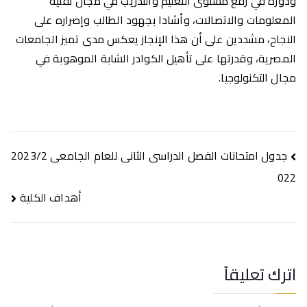
ودوره في رفع مستوى التعليم والتدريب في مجال تقنية
المعلومات والاتصالات، وأشادا بجهود الطالب وإصراره على
النجاح، مشددين على أن هذا الإنجاز يعكس مدى تميز الجامعات
المصرية، وقدرتها على تأهيل الكوادر الشابة الموهوبة في
مجال التكنولوجيا.
تصفّح
جدول امتحانات الفصل الدراسى الثانى للعام الجامعى 2023/2
المقالات
022
أهداف الكلية
اترك تعليقاً