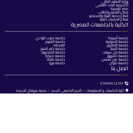
وزارة التعليم العالي
أكاديمية البحث العلمي
مصر الرقمية
قطاع التعليم والطلاب
قطاع خدمة البيئة والمجتمع
قطاع الدراسات العليا
الكلية بالجامعات المصرية
جامعة أسيوط
جامعة جنوب الوادي
جامعة المنوفية
جامعة الفيوم
جامعة الزقازيق
الغردقة
جامعة المنيا
جامعة كفر الشيخ
جامعة بني سويف
جامعة المنصورة
جامعة دمنهور
جامعة دمياط
جامعة عين شمس
جامعة طنطا
جامعة حلوان
جامعة بنها
اتصل بنا
01099512191
كلية الحاسبات و المعلومات – الحرم الجامعى الجديد – مدينة سوهاج الجديدة
dean@fci.sohag.edu.eg
جميع الحقوق محفوظة © 2025
كلية الحاسبات والذكاء الاصطناعي -
جامعة سوهاج
تصميم وبرمجة
البوابة الإلكترونية