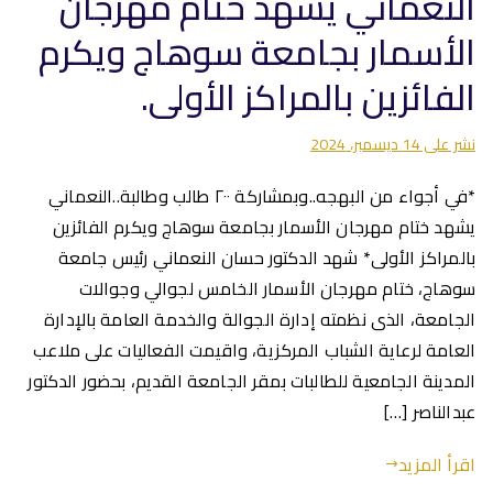
النعماني يشهد ختام مهرجان
الأسمار بجامعة سوهاج ويكرم
الفائزين بالمراكز الأولى.
نشر على
14 ديسمبر، 2024
*في أجواء من البهجه..وبمشاركة ٢٠٠ طالب وطالبة..النعماني
يشهد ختام مهرجان الأسمار بجامعة سوهاج ويكرم الفائزين
بالمراكز الأولى* شهد الدكتور حسان النعماني رئيس جامعة
سوهاج، ختام مهرجان الأسمار الخامس لجوالي وجوالات
الجامعة، الذى نظمته إدارة الجوالة والخدمة العامة بالإدارة
العامة لرعاية الشباب المركزية، واقيمت الفعاليات على ملاعب
المدينة الجامعية للطالبات بمقر الجامعة القديم، بحضور الدكتور
عبدالناصر […]
اقرأ المزيد