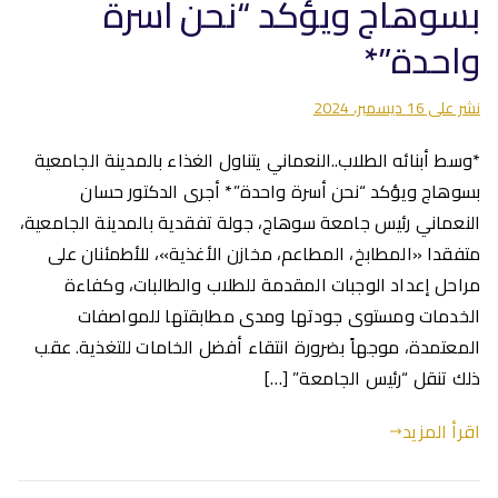
بسوهاج ويؤكد “نحن أسرة
واحدة”*
نشر على
16 ديسمبر، 2024
*وسط أبنائه الطلاب..النعماني يتناول الغذاء بالمدينة الجامعية
بسوهاج ويؤكد “نحن أسرة واحدة”* أجرى الدكتور حسان
النعماني رئيس جامعة سوهاج، جولة تفقدية بالمدينة الجامعية،
متفقدا «المطابخ، المطاعم، مخازن الأغذية»، للأطمئنان على
مراحل إعداد الوجبات المقدمة للطلاب والطالبات، وكفاءة
الخدمات ومستوى جودتها ومدى مطابقتها للمواصفات
المعتمدة، موجهاً بضرورة انتقاء أفضل الخامات للتغذية. عقب
ذلك تنقل “رئيس الجامعة” […]
اقرأ المزيد