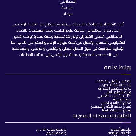
تُعد كلية الحاسبات والذكاء الاصطناعي بجامعة سوهاج من الكليات الرائدة في
إعداد كوادر مؤهلة في مجالات علوم الحاسب ونظم المعلومات والذكاء
الاصطناعي. تسعى الكلية إلى توفير بيئة تعليمية وبحثية متميزة تواكب التطور
التكنولوجي المتسارع، وتعمل على تنمية مهارات الإبداع والابتكار لدى طلابها، بما
يؤهلهم للمنافسة في سوق العمل المحلي والإقليمي والعالمي، والمساهمة
في بناء مجتمع المعرفة ودعم التحول الرقمي في مختلف القطاعات.
روابط هامة
المجلس الأعلى للجامعات
بنك المعرفة المصري
بوابة الحكومة المصرية
وزارة التعليم العالي
أكاديمية البحث العلمي
مصر الرقمية
قطاع التعليم والطلاب
قطاع خدمة البيئة والمجتمع
قطاع الدراسات العليا
الكلية بالجامعات المصرية
جامعة أسيوط
جامعة جنوب الوادي
جامعة المنوفية
جامعة الفيوم